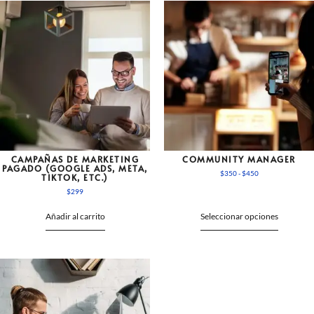
CAMPAÑAS DE MARKETING
COMMUNITY MANAGER
PAGADO (GOOGLE ADS, META,
$
350
-
$
450
TIKTOK, ETC.)
$
299
Añadir al carrito
Seleccionar opciones