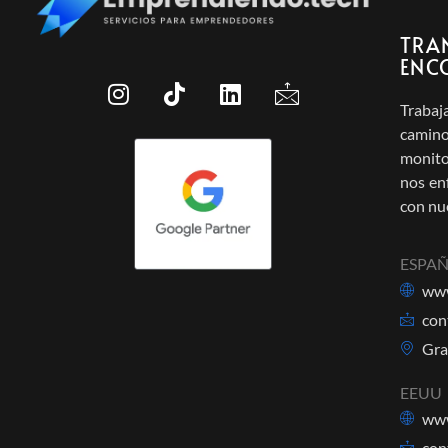
TRA
ENC
Trabaj
camino
monito
nos en
con nue
ESPAÑ
www
con
Gra
EEUU
www
con